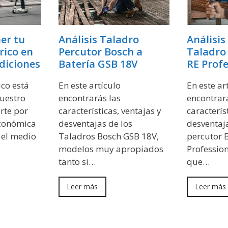
er tu
Análisis Taladro
Análisis
rico en
Percutor Bosch a
Taladro
diciones
Batería GSB 18V
RE Profe
ico está
En este artículo
En este ar
uestro
encontrarás las
encontrará
rte por
características, ventajas y
caracterís
económica
desventajas de los
desventaja
 el medio
Taladros Bosch GSB 18V,
percutor 
modelos muy apropiados
Professio
tanto si…
que…
Leer más
Leer más