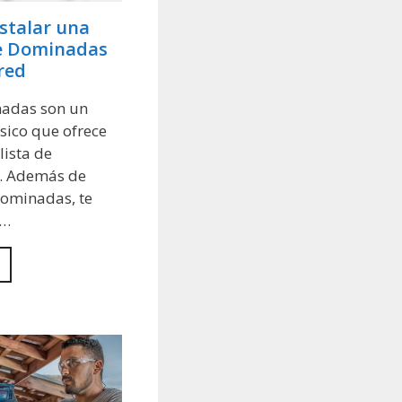
stalar una
e Dominadas
red
adas son un
físico que ofrece
lista de
s. Además de
dominadas, te
a…