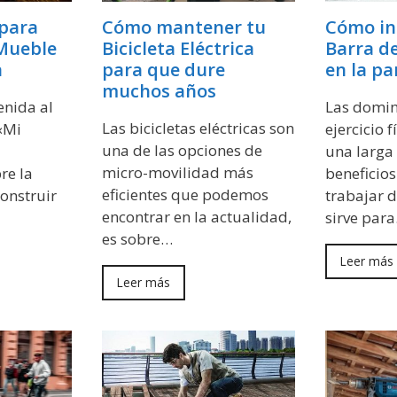
 para
Cómo mantener tu
Cómo in
 Mueble
Bicicleta Eléctrica
Barra d
a
para que dure
en la pa
muchos años
enida al
Las domin
Las bicicletas eléctricas son
«Mi
ejercicio 
una de las opciones de
una larga 
micro-movilidad más
re la
beneficio
eficientes que podemos
onstruir
trabajar 
encontrar en la actualidad,
sirve par
es sobre…
Leer más
Leer más