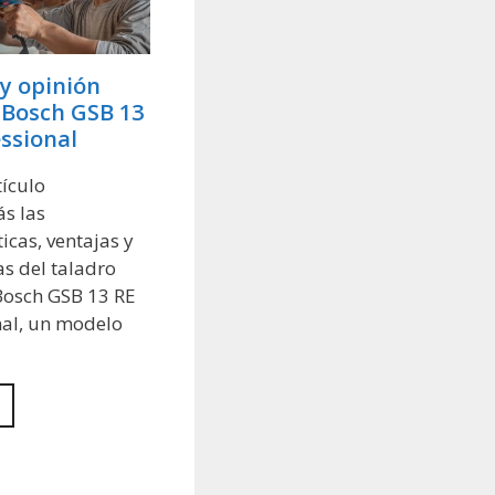
 y opinión
 Bosch GSB 13
ssional
tículo
s las
ticas, ventajas y
s del taladro
Bosch GSB 13 RE
nal, un modelo