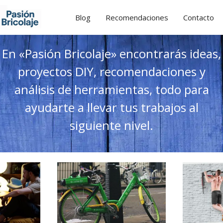
Blog
Recomendaciones
Contacto
En «Pasión Bricolaje» encontrarás ideas,
proyectos DIY, recomendaciones y
análisis de herramientas, todo para
ayudarte a llevar tus trabajos al
siguiente nivel.