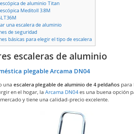
elescópica de aluminio Titan
elescópica Meditoll 3.8M
 GLT36M
ar una escalera de aluminio
nes de seguridad
es básicas para elegir el tipo de escalera
es escaleras de aluminio
oméstica plegable Arcama DN04
do una
escalera plegable de aluminio de 4 peldaños
para 
gir en el hogar, la
Arcama DN04
es una buena opción pa
 mercado y tiene una calidad-precio excelente.