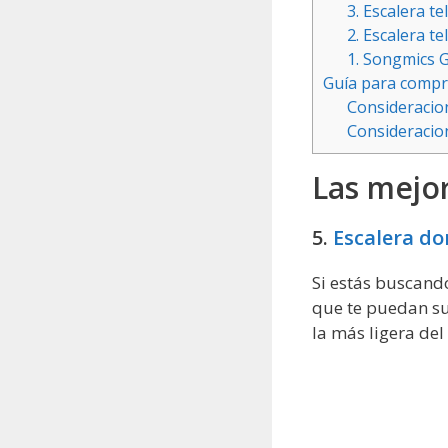
3. Escalera t
2. Escalera t
1. Songmics
Guía para compr
Consideracio
Consideracion
Las mejor
5.
Escalera d
Si estás buscan
que te puedan sur
la más ligera del