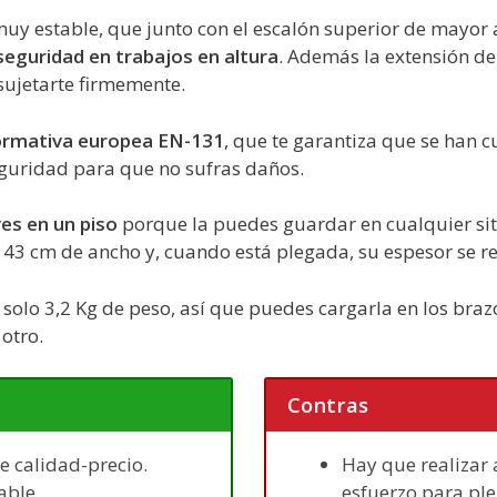
muy estable, que junto con el escalón superior de mayor
eguridad en trabajos en altura
. Además la extensión de
a sujetarte firmemente.
ormativa europea EN-131
, que te garantiza que se han 
guridad para que no sufras daños.
ves en un piso
porque la puedes guardar en cualquier sit
, 43 cm de ancho y, cuando está plegada, su espesor se r
e solo 3,2 Kg de peso, así que puedes cargarla en los b
otro.
Contras
e calidad-precio.
Hay que realizar 
able.
esfuerzo para ple