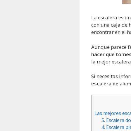
La escalera es u
con una caja de 
encontrar en el ho
Aunque parece fác
hacer que tomes
la mejor escalera
Si necesitas inf
escalera de alum
Las mejores esca
5. Escalera 
4. Escalera p